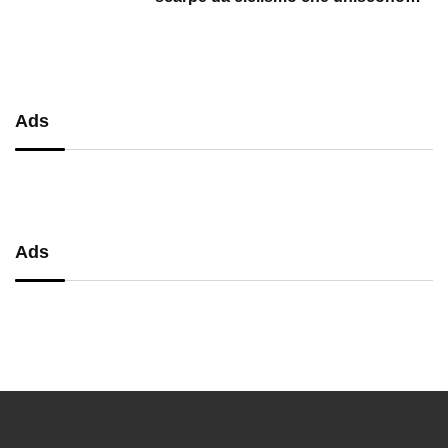
performance, comfort e massima
precisione
Ads
Ads