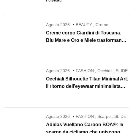
Agosto 2026
BEAUTY
,
Creme
Creme corpo Giardini di Toscana:
Blu Mare e Oro e Miele trasformano
la skincare in un rituale di lusso
Agosto 2026
FASHION
,
Occhiali
,
SLIDE
Occhiali Silhouette Titan Minimal Art:
il ritorno dell’eyewear minimalista
che conquista il 2026
Agosto 2026
FASHION
,
Scarpe
,
SLIDE
Adidas Vueltano Carbon BOA®: le
scarpe da ciclismo che uniscono