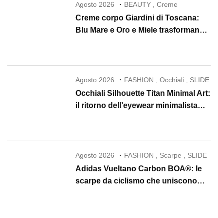
Agosto 2026
BEAUTY
,
Creme
Creme corpo Giardini di Toscana:
Blu Mare e Oro e Miele trasformano
la skincare in un rituale di lusso
Agosto 2026
FASHION
,
Occhiali
,
SLIDE
Occhiali Silhouette Titan Minimal Art:
il ritorno dell’eyewear minimalista
che conquista il 2026
Agosto 2026
FASHION
,
Scarpe
,
SLIDE
Adidas Vueltano Carbon BOA®: le
scarpe da ciclismo che uniscono
performance, comfort e massima
precisione