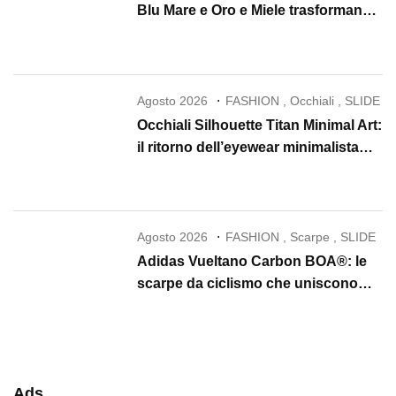
Blu Mare e Oro e Miele trasformano
la skincare in un rituale di lusso
Agosto 2026
FASHION
,
Occhiali
,
SLIDE
Occhiali Silhouette Titan Minimal Art:
il ritorno dell’eyewear minimalista
che conquista il 2026
Agosto 2026
FASHION
,
Scarpe
,
SLIDE
Adidas Vueltano Carbon BOA®: le
scarpe da ciclismo che uniscono
performance, comfort e massima
precisione
Ads