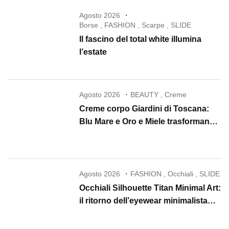
Agosto 2026
Borse
,
FASHION
,
Scarpe
,
SLIDE
Il fascino del total white illumina
l’estate
Agosto 2026
BEAUTY
,
Creme
Creme corpo Giardini di Toscana:
Blu Mare e Oro e Miele trasformano
la skincare in un rituale di lusso
Agosto 2026
FASHION
,
Occhiali
,
SLIDE
Occhiali Silhouette Titan Minimal Art:
il ritorno dell’eyewear minimalista
che conquista il 2026