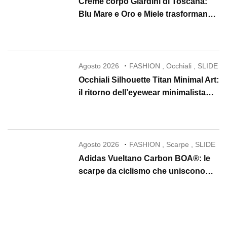
Creme corpo Giardini di Toscana:
Blu Mare e Oro e Miele trasformano
la skincare in un rituale di lusso
Agosto 2026
FASHION
,
Occhiali
,
SLIDE
Occhiali Silhouette Titan Minimal Art:
il ritorno dell’eyewear minimalista
che conquista il 2026
Agosto 2026
FASHION
,
Scarpe
,
SLIDE
Adidas Vueltano Carbon BOA®: le
scarpe da ciclismo che uniscono
performance, comfort e massima
precisione