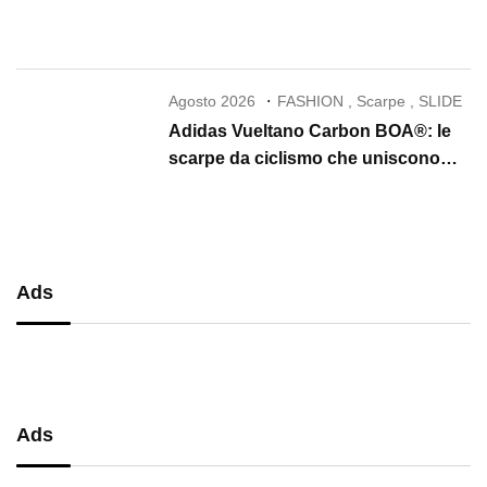
che conquista il 2026
Agosto 2026
FASHION
,
Scarpe
,
SLIDE
Adidas Vueltano Carbon BOA®: le
scarpe da ciclismo che uniscono
performance, comfort e massima
precisione
Ads
Ads