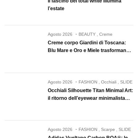
Il fascino del total white illumina
l’estate
Agosto 2026
BEAUTY
,
Creme
Creme corpo Giardini di Toscana:
Blu Mare e Oro e Miele trasformano
la skincare in un rituale di lusso
Agosto 2026
FASHION
,
Occhiali
,
SLIDE
Occhiali Silhouette Titan Minimal Art:
il ritorno dell’eyewear minimalista
che conquista il 2026
Agosto 2026
FASHION
,
Scarpe
,
SLIDE
Adidas Vueltano Carbon BOA®: le