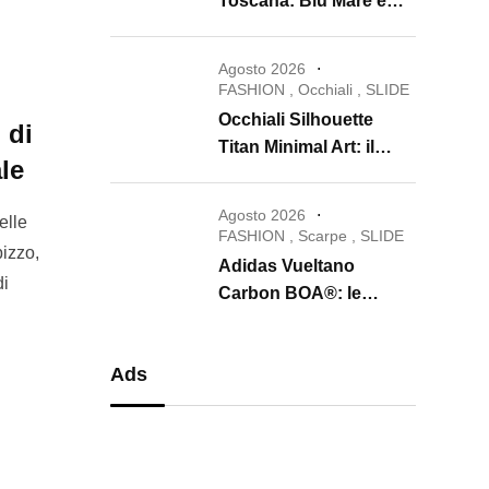
Toscana: Blu Mare e
Oro e Miele trasformano
la skincare in un rituale
Agosto 2026
di lusso
FASHION
,
Occhiali
,
SLIDE
Occhiali Silhouette
 di
Titan Minimal Art: il
ale
ritorno dell’eyewear
minimalista che
Agosto 2026
elle
conquista il 2026
FASHION
,
Scarpe
,
SLIDE
pizzo,
Adidas Vueltano
di
Carbon BOA®: le
scarpe da ciclismo che
uniscono performance,
Ads
comfort e massima
precisione