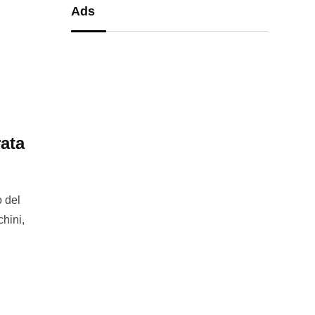
Ads
rata
 del
chini,
n