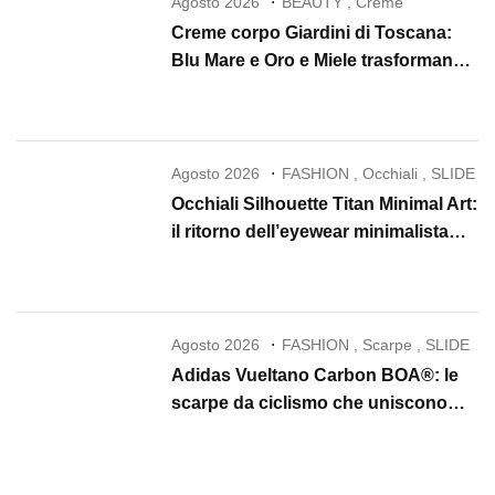
Agosto 2026
BEAUTY
,
Creme
Creme corpo Giardini di Toscana:
Blu Mare e Oro e Miele trasformano
la skincare in un rituale di lusso
Agosto 2026
FASHION
,
Occhiali
,
SLIDE
Occhiali Silhouette Titan Minimal Art:
il ritorno dell’eyewear minimalista
che conquista il 2026
Agosto 2026
FASHION
,
Scarpe
,
SLIDE
Adidas Vueltano Carbon BOA®: le
scarpe da ciclismo che uniscono
performance, comfort e massima
precisione