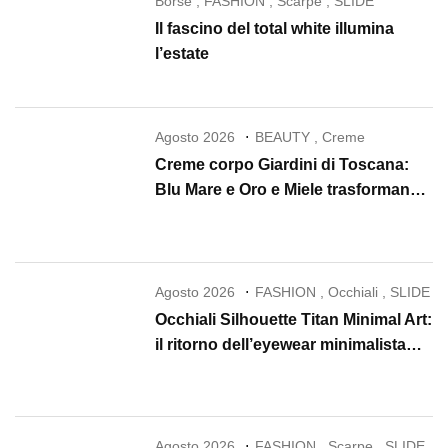
Borse
,
FASHION
,
Scarpe
,
SLIDE
Il fascino del total white illumina
l’estate
Agosto 2026
BEAUTY
,
Creme
Creme corpo Giardini di Toscana:
Blu Mare e Oro e Miele trasformano
la skincare in un rituale di lusso
Agosto 2026
FASHION
,
Occhiali
,
SLIDE
Occhiali Silhouette Titan Minimal Art:
il ritorno dell’eyewear minimalista
che conquista il 2026
Agosto 2026
FASHION
,
Scarpe
,
SLIDE