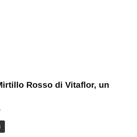
tillo Rosso di Vitaflor, un
e
it
Share
via