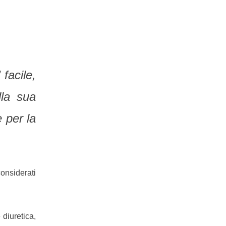
facile,
lla sua
 per la
considerati
 diuretica,