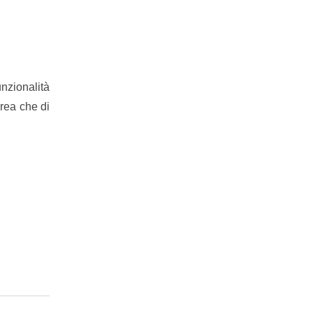
unzionalità
rrea che di