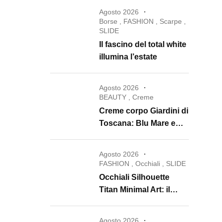
Agosto 2026
Borse
,
FASHION
,
Scarpe
,
SLIDE
Il fascino del total white
illumina l’estate
Agosto 2026
BEAUTY
,
Creme
Creme corpo Giardini di
Toscana: Blu Mare e
Oro e Miele trasformano
la skincare in un rituale
Agosto 2026
di lusso
FASHION
,
Occhiali
,
SLIDE
Occhiali Silhouette
Titan Minimal Art: il
ritorno dell’eyewear
minimalista che
Agosto 2026