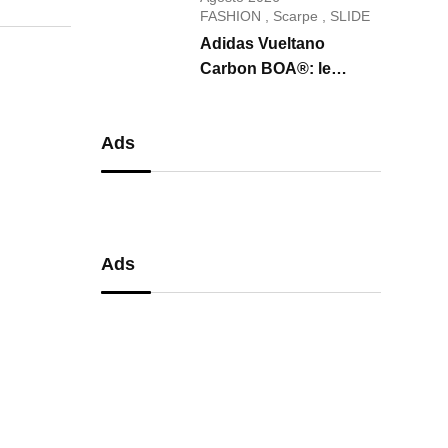
conquista il 2026
FASHION
,
Scarpe
,
SLIDE
Adidas Vueltano
Carbon BOA®: le
scarpe da ciclismo che
uniscono performance,
Ads
comfort e massima
precisione
Ads