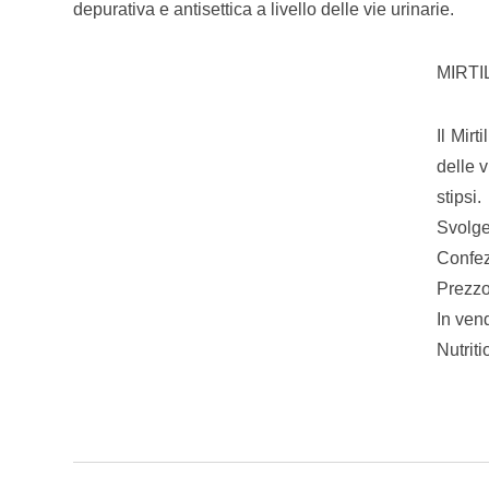
depurativa e antisettica a livello delle vie urinarie.
MIRTIL
Il Mirt
delle v
stipsi.
Svolge
Confez
Prezzo
In ven
Nutriti