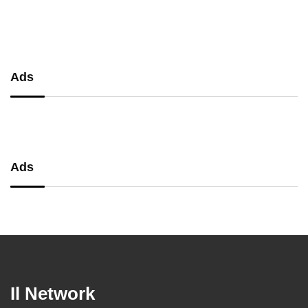
performance, comfort e massima
precisione
Ads
Ads
Il Network