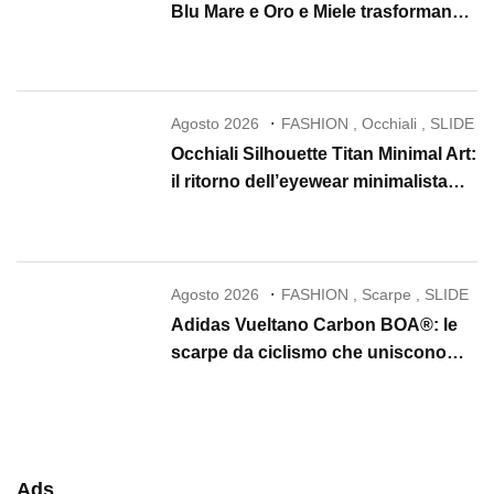
Blu Mare e Oro e Miele trasformano
la skincare in un rituale di lusso
Agosto 2026
FASHION
,
Occhiali
,
SLIDE
Occhiali Silhouette Titan Minimal Art:
il ritorno dell’eyewear minimalista
che conquista il 2026
Agosto 2026
FASHION
,
Scarpe
,
SLIDE
Adidas Vueltano Carbon BOA®: le
scarpe da ciclismo che uniscono
performance, comfort e massima
precisione
Ads