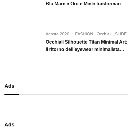
Blu Mare e Oro e Miele trasformano
la skincare in un rituale di lusso
Agosto 2026
FASHION
,
Occhiali
,
SLIDE
Occhiali Silhouette Titan Minimal Art:
il ritorno dell’eyewear minimalista
che conquista il 2026
Ads
Ads