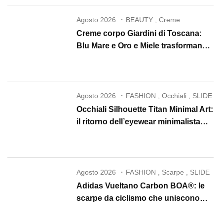
Agosto 2026
BEAUTY
,
Creme
Creme corpo Giardini di Toscana:
Blu Mare e Oro e Miele trasformano
la skincare in un rituale di lusso
Agosto 2026
FASHION
,
Occhiali
,
SLIDE
Occhiali Silhouette Titan Minimal Art:
il ritorno dell’eyewear minimalista
che conquista il 2026
Agosto 2026
FASHION
,
Scarpe
,
SLIDE
Adidas Vueltano Carbon BOA®: le
scarpe da ciclismo che uniscono
performance, comfort e massima