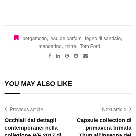
bergamotto
,
eau de parfum
,
legno di sandalo
,
mandarino
,
mirra
,
Tom Ford
Pinterest
Reddit
Share
via
Email
YOU MAY ALSO LIKE
Previous article
Next article
Occhiali dai dettagli
Capsule collection di
contemporanei nella
primavera firmata
collezione P/E 2017 di
Thun all’insegna del