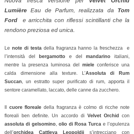
Nuova fresca versione per
Velvet Orchid
Lumière
Eau de Parfum, realizzata da
Tom
Ford
e arricchita con riflessi scintillanti che la
rendono preziosa ed unica.
Le
note di testa
della fragranza hanno la freschezza e
l’intensità del
bergamotto
e del
mandarino
italiani,
mentre la presenza luminosa del
miele
conferisce una
calda dimensione alla texture. L’
Assoluta di Rum
Succan
, un estratto super purificato di rum, apporta il
sentore caramellato, laccato, delle canne da zucchero.
Il
cuore floreale
della fragranza è colmo di ricche note
floreali ben definite. Un accordo di
Velvet Orchid
con
assoluta di gelsomino
,
olio di Rosa Turca
e l’opulenza
dell’
orchidea Cattleya Leopoldii
s’intrecciano con