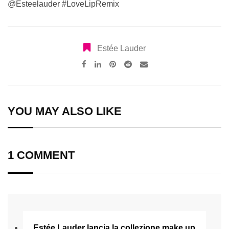
@Esteelauder #LoveLipRemix
Estée Lauder
Pinterest
Reddit
Share
via
Email
YOU MAY ALSO LIKE
1 COMMENT
Estée Lauder lancia la collezione make up