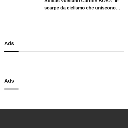
Adidas Vueltano Carbon BOA®: le
scarpe da ciclismo che uniscono
performance, comfort e massima
precisione
Ads
Ads