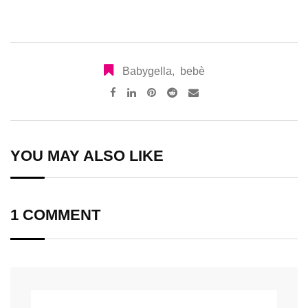
Babygella
,
bebè
Pinterest
Reddit
Share
via
Email
YOU MAY ALSO LIKE
1 COMMENT