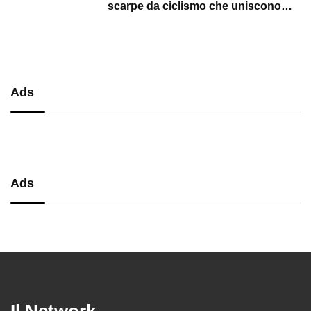
scarpe da ciclismo che uniscono
performance, comfort e massima
precisione
Ads
Ads
Il Network