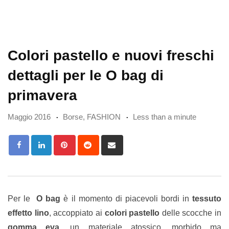
Colori pastello e nuovi freschi
dettagli per le O bag di
primavera
Maggio 2016
Borse
,
FASHION
Less than a minute
Pinterest
Reddit
Share
via
Email
Per le
O bag
è il momento di piacevoli bordi in
tessuto
effetto lino
, accoppiato ai
colori pastello
delle scocche in
gomma eva
, un materiale atossico, morbido ma