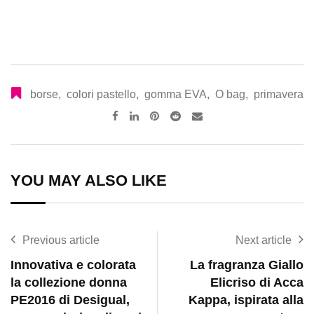
borse
,
colori pastello
,
gomma EVA
,
O bag
,
primavera
Pinterest
Reddit
Share
via
Email
YOU MAY ALSO LIKE
Previous article
Next article
Innovativa e colorata
La fragranza Giallo
la collezione donna
Elicriso di Acca
PE2016 di Desigual,
Kappa, ispirata alla