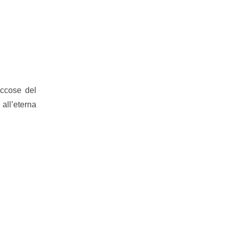
uccose del
 all’eterna