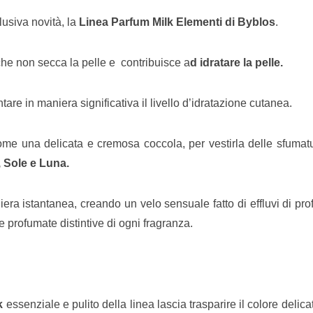
lusiva novità, la
Linea Parfum Milk Elementi di Byblos
.
che non secca la pelle e contribuisce a
d idratare la pelle.
are in maniera significativa il livello d’idratazione cutanea.
ome una delicata e cremosa coccola, per vestirla delle sfumat
, Sole e Luna.
era istantanea, creando un velo sensuale fatto di effluvi di pr
 profumate distintive di ogni fragranza.
k
essenziale e pulito della linea lascia trasparire il colore delicat