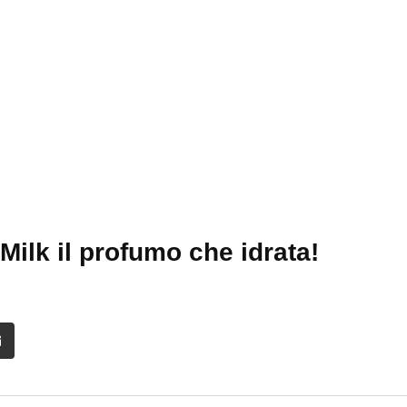
ilk il profumo che idrata!
it
Share
via
Email