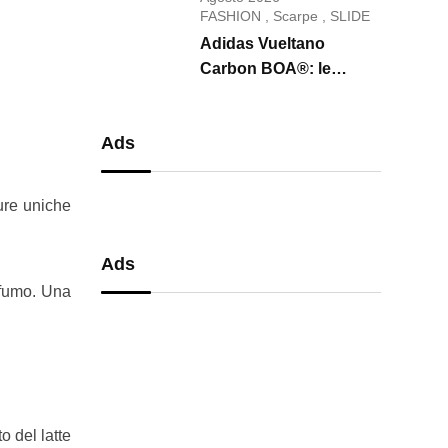
conquista il 2026
FASHION
,
Scarpe
,
SLIDE
Adidas Vueltano
Carbon BOA®: le
scarpe da ciclismo che
uniscono performance,
Ads
comfort e massima
precisione
ure uniche
Ads
ofumo. Una
o del latte