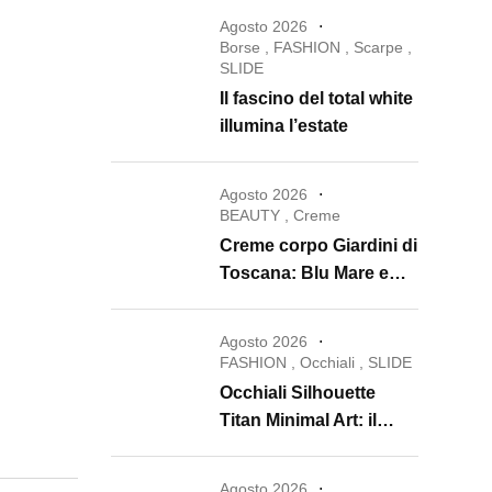
Agosto 2026
Borse
,
FASHION
,
Scarpe
,
SLIDE
Il fascino del total white
illumina l’estate
Agosto 2026
BEAUTY
,
Creme
Creme corpo Giardini di
Toscana: Blu Mare e
Oro e Miele trasformano
la skincare in un rituale
Agosto 2026
di lusso
FASHION
,
Occhiali
,
SLIDE
Occhiali Silhouette
Titan Minimal Art: il
ritorno dell’eyewear
minimalista che
Agosto 2026