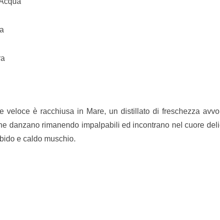
’Acqua
ua
ra
re veloce è racchiusa in Mare, un distillato di freschezza avvo
là che danzano rimanendo impalpabili ed incontrano nel cuore de
rbido e caldo muschio.