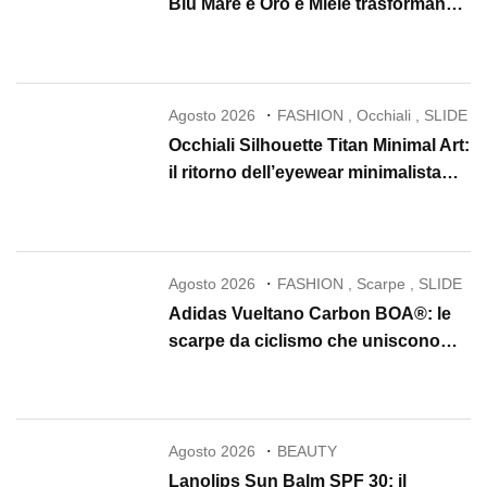
Blu Mare e Oro e Miele trasformano
la skincare in un rituale di lusso
Agosto 2026
FASHION
,
Occhiali
,
SLIDE
Occhiali Silhouette Titan Minimal Art:
il ritorno dell’eyewear minimalista
che conquista il 2026
Agosto 2026
FASHION
,
Scarpe
,
SLIDE
Adidas Vueltano Carbon BOA®: le
scarpe da ciclismo che uniscono
performance, comfort e massima
precisione
Agosto 2026
BEAUTY
Lanolips Sun Balm SPF 30: il