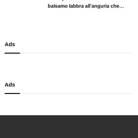
balsamo labbra all’anguria che
protegge, idrata e illumina per tutta
l’estate
Ads
Ads