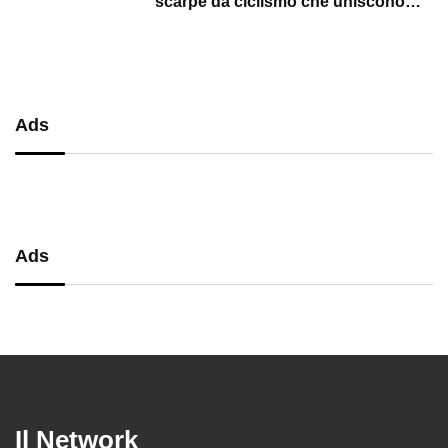
scarpe da ciclismo che uniscono
performance, comfort e massima
precisione
Ads
Ads
Il Network