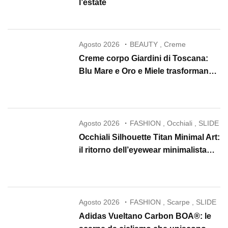
l’estate
Agosto 2026
BEAUTY
,
Creme
Creme corpo Giardini di Toscana:
Blu Mare e Oro e Miele trasformano
la skincare in un rituale di lusso
Agosto 2026
FASHION
,
Occhiali
,
SLIDE
Occhiali Silhouette Titan Minimal Art:
il ritorno dell’eyewear minimalista
che conquista il 2026
Agosto 2026
FASHION
,
Scarpe
,
SLIDE
Adidas Vueltano Carbon BOA®: le