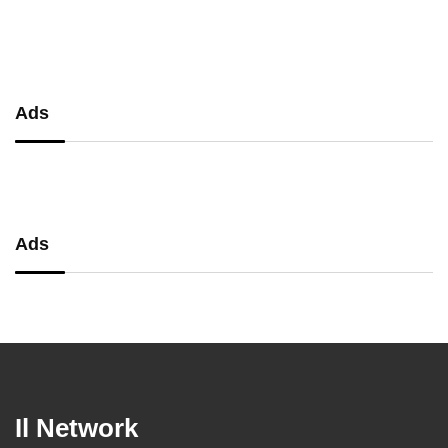
performance, comfort e massima
precisione
Ads
Ads
Il Network