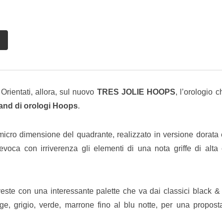
it
Share
via
Email
Orientati, allora, sul nuovo
TRES JOLIE HOOPS
, l’orologio 
and di orologi Hoops
.
 micro dimensione del quadrante, realizzato in versione dorata
evoca con irriverenza gli elementi di una nota griffe di alta 
i veste con una interessante palette che va dai classici black &
ge, grigio, verde, marrone fino al blu notte, per una propost