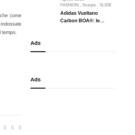
conquista il 2026
FASHION
,
Scarpe
,
SLIDE
Adidas Vueltano
anche come
Carbon BOA®: le
a indossate
scarpe da ciclismo che
il tempo.
uniscono performance,
Ads
comfort e massima
precisione
Ads
Pinterest
Reddit
Share
via