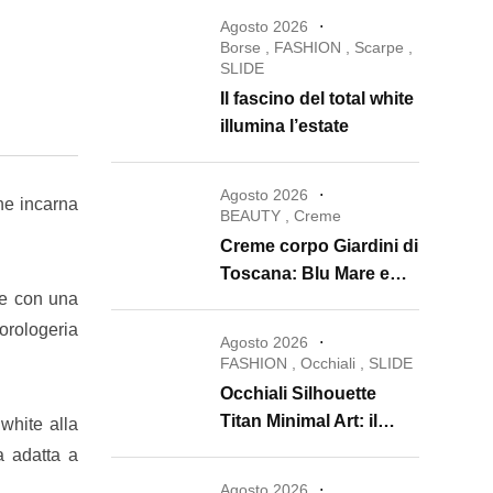
Agosto 2026
Borse
,
FASHION
,
Scarpe
,
SLIDE
Il fascino del total white
illumina l’estate
Agosto 2026
che incarna
BEAUTY
,
Creme
Creme corpo Giardini di
Toscana: Blu Mare e
 e con una
Oro e Miele trasformano
la skincare in un rituale
orologeria
Agosto 2026
di lusso
FASHION
,
Occhiali
,
SLIDE
Occhiali Silhouette
Titan Minimal Art: il
 white alla
ritorno dell’eyewear
a adatta a
minimalista che
Agosto 2026