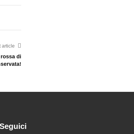
Email
 article
 rossa di
servata!
Seguici