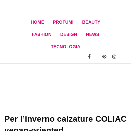
Skip
to
content
HOME
PROFUMI
BEAUTY
FASHION
DESIGN
NEWS
TECNOLOGIA
Per l’inverno calzature COLIAC
vegan-oriented