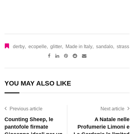
derby
,
ecopelle
,
glitter
,
Made in Italy
,
sandalo
,
strass
Pinterest
Reddit
Share
via
Email
YOU MAY ALSO LIKE
Previous article
Next article
Counting Sheep, le
A Natale nelle
pantofole firmate
Profumerie Limoni e