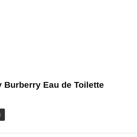
 Burberry Eau de Toilette
it
Share
via
Email