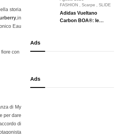
conquista il 2026
FASHION
,
Scarpe
,
SLIDE
ella storia
Adidas Vueltano
urberry
,in
Carbon BOA®: le
iconico Eau
scarpe da ciclismo che
uniscono performance,
Ads
comfort e massima
precisione
 fiore con
Ads
anza di My
ne per dare
’accordo di
rotagonista