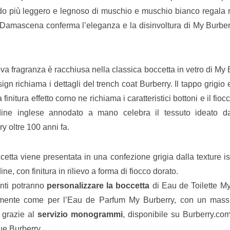
do più leggero e legnoso di muschio e muschio bianco regala r
a Damascena conferma l’eleganza e la disinvoltura di My Burbe
va fragranza è racchiusa nella classica boccetta in vetro di My B
ign richiama i dettagli del trench coat Burberry. Il tappo grigio
 finitura effetto corno ne richiama i caratteristici bottoni e il fioc
dine inglese annodato a mano celebra il tessuto ideato 
y oltre 100 anni fa.
cetta viene presentata in una confezione grigia dalla texture is
ne, con finitura in rilievo a forma di fiocco dorato.
enti potranno
personalizzare la boccetta
di Eau de Toilette My
mente come per l’Eau de Parfum My Burberry, con un massi
i grazie al
servizio monogrammi
, disponibile su Burberry.co
ue Burberry.