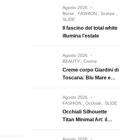
Agosto 2026
Borse
,
FASHION
,
Scarpe
,
SLIDE
Il fascino del total white
illumina l’estate
Agosto 2026
BEAUTY
,
Creme
Creme corpo Giardini di
Toscana: Blu Mare e
Oro e Miele trasformano
la skincare in un rituale
Agosto 2026
di lusso
FASHION
,
Occhiali
,
SLIDE
Occhiali Silhouette
Titan Minimal Art: il
ritorno dell’eyewear
minimalista che
Agosto 2026