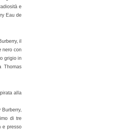
adiosità e
rry Eau de
urberry, il
 e nero con
co grigio in
da Thomas
pirata alla
 Burberry,
mo di tre
m e presso