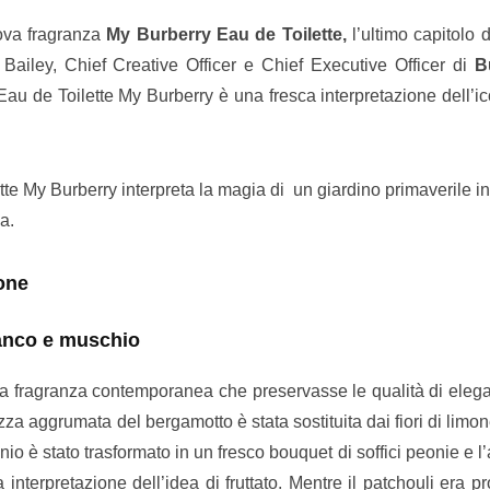
uova fragranza
My Burberry Eau de Toilette,
l’ultimo capitolo d
Bailey, Chief Creative Officer e Chief Executive Officer di
B
’Eau de Toilette My Burberry è una fresca interpretazione dell’
ette
My Burberry
interpreta
la magia di un giardino primaverile in
a.
mone
anco e muschio
una fragranza contemporanea che preservasse le qualità di eleg
za aggrumata del bergamotto è stata sostituita dai fiori di limo
anio è stato trasformato in un fresco bouquet di soffici peonie e l
interpretazione dell’idea di fruttato. Mentre il patchouli era p