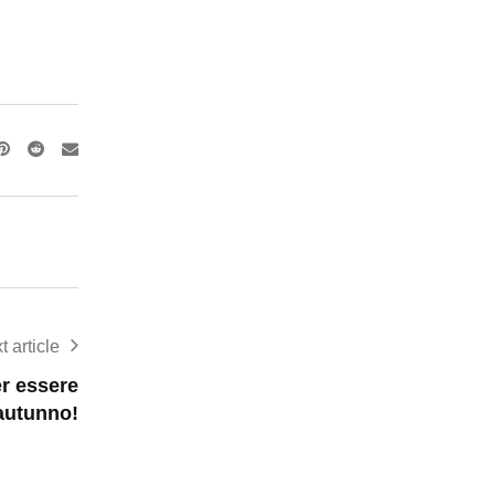
Pinterest
Reddit
Share
via
Email
t article
er essere
’autunno!