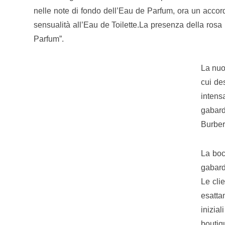
nelle note di fondo dell’Eau de Parfum, ora un accor
sensualità all’Eau de Toilette.La presenza della ros
Parfum”.
La nuo
cui des
intensa
gabar
Burberr
La boc
gabardi
Le cli
esatta
inizial
boutiq