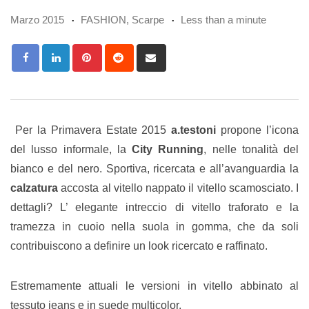
Marzo 2015
FASHION
,
Scarpe
Less than a minute
Pinterest
Reddit
Share
via
Email
Per la Primavera Estate 2015
a.testoni
propone l’icona
del lusso informale, la
City Running
, nelle tonalità del
bianco e del nero. Sportiva, ricercata e all’avanguardia la
calzatura
accosta al vitello nappato il vitello scamosciato. I
dettagli? L’ elegante intreccio di vitello traforato e la
tramezza in cuoio nella suola in gomma, che da soli
contribuiscono a definire un look ricercato e raffinato.
Estremamente attuali le versioni in vitello abbinato al
tessuto jeans e in suede multicolor.