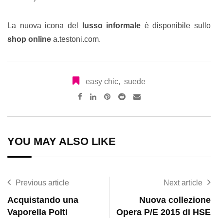
La nuova icona del
lusso informale
è disponibile sullo
shop online
a.testoni.com.
easy chic
,
suede
Pinterest
Reddit
Share
via
Email
YOU MAY ALSO LIKE
Previous article
Next article
Acquistando una
Nuova collezione
Vaporella Polti
Opera P/E 2015 di HSE