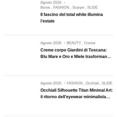
Agosto 2026
Borse
,
FASHION
,
Scarpe
,
SLIDE
Il fascino del total white illumina
l’estate
Agosto 2026
BEAUTY
,
Creme
Creme corpo Giardini di Toscana:
Blu Mare e Oro e Miele trasformano
la skincare in un rituale di lusso
Agosto 2026
FASHION
,
Occhiali
,
SLIDE
Occhiali Silhouette Titan Minimal Art:
il ritorno dell’eyewear minimalista
che conquista il 2026