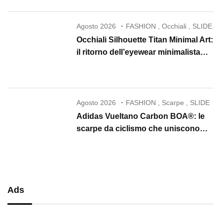
Agosto 2026
FASHION
,
Occhiali
,
SLIDE
Occhiali Silhouette Titan Minimal Art:
il ritorno dell’eyewear minimalista
che conquista il 2026
Agosto 2026
FASHION
,
Scarpe
,
SLIDE
Adidas Vueltano Carbon BOA®: le
scarpe da ciclismo che uniscono
performance, comfort e massima
precisione
Ads