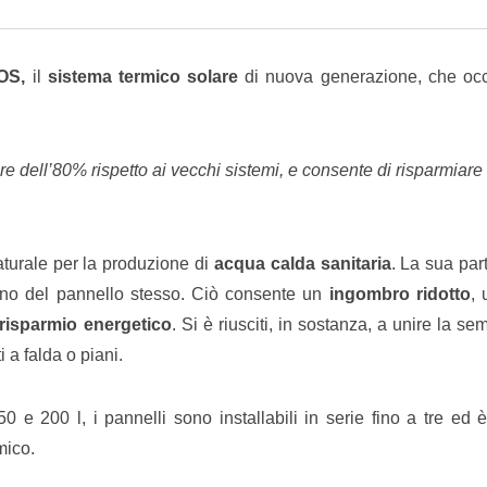
Email
OS,
il
sistema termico solare
di nuova generazione, che oc
 dell’80% rispetto ai vecchi sistemi, e consente di risparmiare 
aturale per la produzione di
acqua calda sanitaria
. La sua part
terno del pannello stesso. Ciò consente un
ingombro ridotto
,
risparmio energetico
. Si è riusciti, in sostanza, a unire la sem
i a falda o piani.
0 e 200 l, i pannelli sono installabili in serie fino a tre ed 
mico.