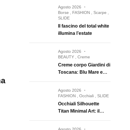
Agosto 2026
Borse
,
FASHION
,
Scarpe
,
SLIDE
Il fascino del total white
illumina l’estate
Agosto 2026
BEAUTY
,
Creme
Creme corpo Giardini di
Toscana: Blu Mare e
ma
Oro e Miele trasformano
la skincare in un rituale
Agosto 2026
di lusso
FASHION
,
Occhiali
,
SLIDE
Occhiali Silhouette
Titan Minimal Art: il
ritorno dell’eyewear
minimalista che
Agosto 2026