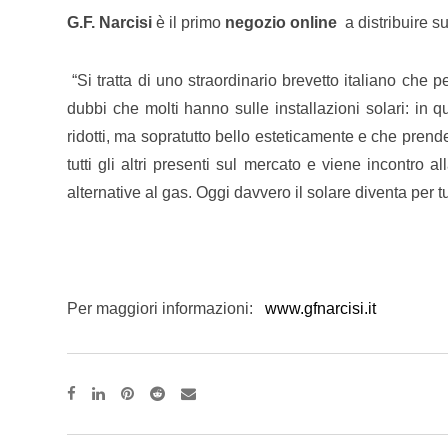
G.F. Narcisi
è il primo
negozio online
a distribuire su
“Si tratta di uno straordinario brevetto italiano che
dubbi che molti hanno sulle installazioni solari: in q
ridotti, ma sopratutto bello esteticamente e che prend
tutti gli altri presenti sul mercato e viene incontro 
alternative al gas. Oggi davvero il solare diventa per t
Per maggiori informazioni:
www.gfnarcisi.it
Pinterest
Reddit
Share
via
Email