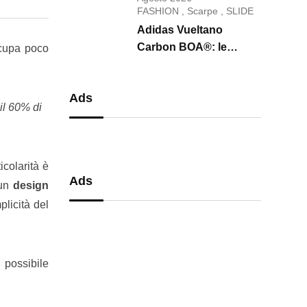
conquista il 2026
FASHION
,
Scarpe
,
SLIDE
Adidas Vueltano
Carbon BOA®: le
cupa poco
scarpe da ciclismo che
uniscono performance,
Ads
comfort e massima
il 60% di
precisione
icolarità è
Ads
 un
design
plicità del
è possibile