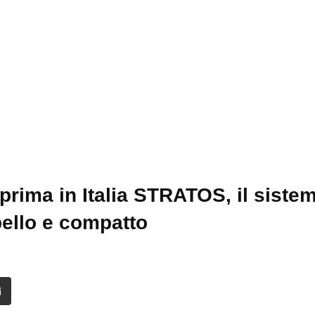
eprima in Italia STRATOS, il siste
ello e compatto
it
Share
via