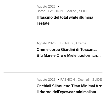
Agosto 2026
Borse
,
FASHION
,
Scarpe
,
SLIDE
Il fascino del total white illumina
l’estate
Agosto 2026
BEAUTY
,
Creme
Creme corpo Giardini di Toscana:
Blu Mare e Oro e Miele trasformano
la skincare in un rituale di lusso
Agosto 2026
FASHION
,
Occhiali
,
SLIDE
Occhiali Silhouette Titan Minimal Art:
il ritorno dell’eyewear minimalista
che conquista il 2026