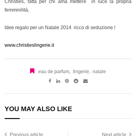
Christies, fatta per chi ama mettere in luce la propria
femminilità.
Idee regalo per un Natale 2014 ricco di seduzione !
www.christieslingerie.it
eau de parfum
,
lingerie
,
natale
Pinterest
Reddit
Share
via
Email
YOU MAY ALSO LIKE
Previous article
Next article