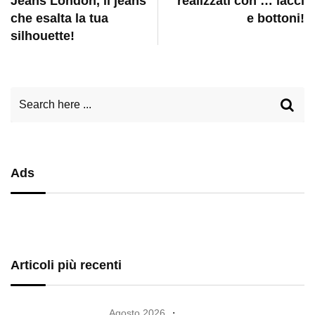
Jeans London, il jeans
realizzati con … lacci
che esalta la tua
e bottoni!
silhouette!
Ads
Articoli più recenti
Agosto 2026