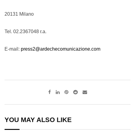
20131 Milano
Tel. 02.2367048 r.a.
E-mail:
press2@ardechecomunicazione.com
Pinterest
Reddit
Share
via
Email
YOU MAY ALSO LIKE