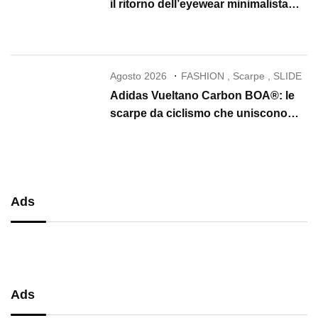
il ritorno dell’eyewear minimalista
che conquista il 2026
Agosto 2026
FASHION
,
Scarpe
,
SLIDE
Adidas Vueltano Carbon BOA®: le
scarpe da ciclismo che uniscono
performance, comfort e massima
precisione
Ads
Ads