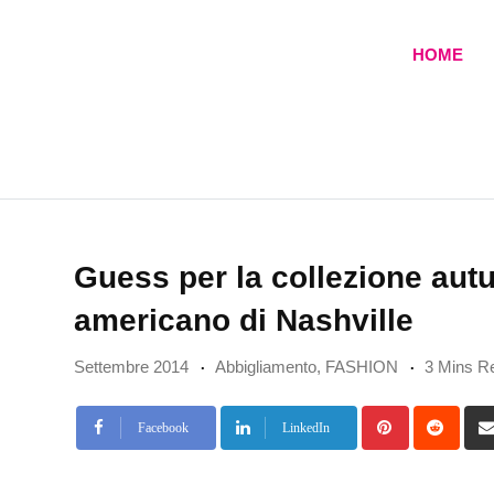
Skip
to
HOME
content
Guess per la collezione autu
americano di Nashville
Settembre 2014
Abbigliamento
,
FASHION
3 Mins R
Pinterest
Redd
Facebook
LinkedIn