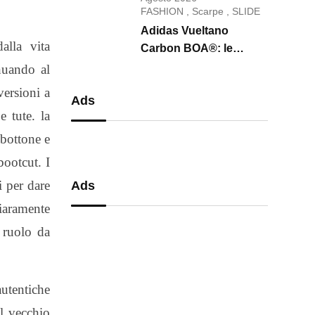
conquista il 2026
FASHION
,
Scarpe
,
SLIDE
Adidas Vueltano
alla vita
Carbon BOA®: le
scarpe da ciclismo che
inuando al
uniscono performance,
versioni a
Ads
comfort e massima
e tute. la
precisione
 bottone e
bootcut. I
i per dare
Ads
hiaramente
 ruolo da
utentiche
al vecchio