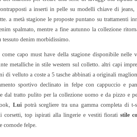
ontrapposti a inserti in pelle su modelli chiave di jeans,
tte. a metà stagione le proposte puntano su trattamenti in
 denim spalmato, mentre a fine autunno la collezione ritorn
 su tessuto denim morbidissimo.
 come capo must have della stagione disponibile nelle va
 metalliche in stile western sul colletto. altri capi impre
di velluto a coste a 5 tasche abbinati a originali maglio
iamento sportivo declinato in felpe con cappuccio e pan
rge dal tratto pulito per la collezione uomo e da pizzo e pe
 look,
Lui
potrà scegliere tra una gamma completa di t-sh
corsetti, top ispirati alla lingerie e vestiti fiorati
stile 
le comode felpe.