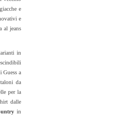
 giacche e
novativi e
a al jeans
rianti in
scindibili
ni Guess a
taloni da
lle per la
irt dalle
country
in