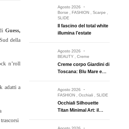
Agosto 2026
Borse
,
FASHION
,
Scarpe
,
SLIDE
Il fascino del total white
di
Guess,
illumina l’estate
 Sud della
Agosto 2026
BEAUTY
,
Creme
ock n’roll
Creme corpo Giardini di
Toscana: Blu Mare e
Oro e Miele trasformano
la skincare in un rituale
k adatti a
Agosto 2026
di lusso
FASHION
,
Occhiali
,
SLIDE
Occhiali Silhouette
a
Titan Minimal Art: il
ritorno dell’eyewear
trascorsi
minimalista che
Agosto 2026