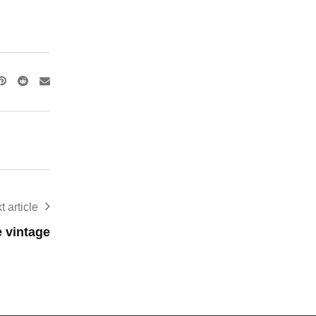
Pinterest
Reddit
Share
via
Email
t article
e vintage