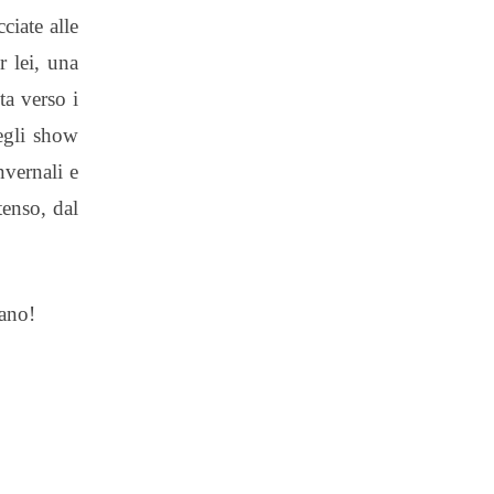
ciate alle
r lei, una
ta verso i
egli show
nvernali e
tenso, dal
cano!