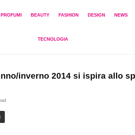
PROFUMI
BEAUTY
FASHION
DESIGN
NEWS
TECNOLOGIA
nno/inverno 2014 si ispira allo sp
ead
it
Share
via
Email