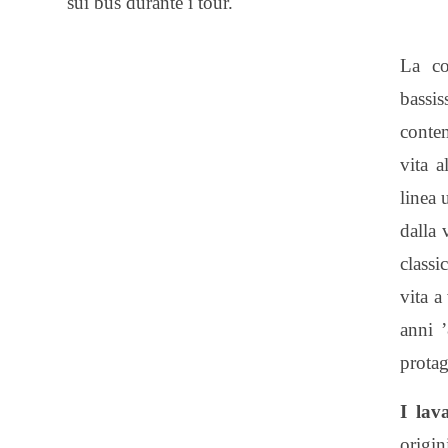
sui bus durante i tour.
La co
bassis
contem
vita a
linea 
dalla 
classi
vita a
anni 
protag
I lav
origin