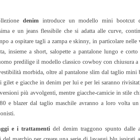
llezione
denim
introduce un modello mini bootcut d
sima e un jeans flessibile che si adatta alle curve, cont
po a ospitare tagli a zampa e skinny, in particolare nelle 
lta, insieme a short, salopette a pantalone lungo e corto 
uomo predilige il modello classico cowboy con chiusura a
vestibilità morbida, oltre al pantalone slim dal taglio mini 
ci gilet e giacche in denim per lui e per lei saranno rivisitat
 versioni più avvolgenti, mentre giacche-camicie in stile c
’80 e blazer dal taglio maschile avranno a loro volta un
onisti.
aggi e i trattamenti
del denim traggono spunto dalle a
i del marchio per creare una serie di lavaggi blu ispirati 