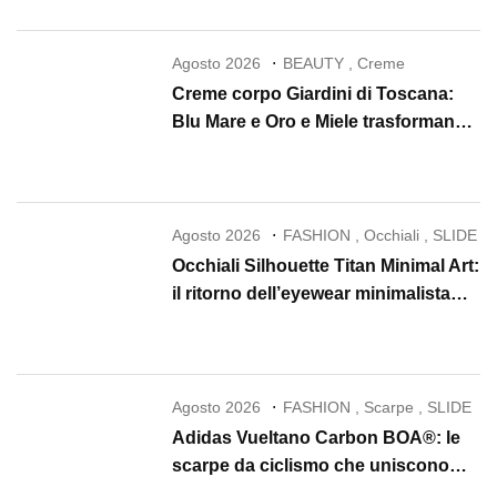
Agosto 2026
BEAUTY
,
Creme
Creme corpo Giardini di Toscana:
Blu Mare e Oro e Miele trasformano
la skincare in un rituale di lusso
Agosto 2026
FASHION
,
Occhiali
,
SLIDE
Occhiali Silhouette Titan Minimal Art:
il ritorno dell’eyewear minimalista
che conquista il 2026
Agosto 2026
FASHION
,
Scarpe
,
SLIDE
Adidas Vueltano Carbon BOA®: le
scarpe da ciclismo che uniscono
performance, comfort e massima