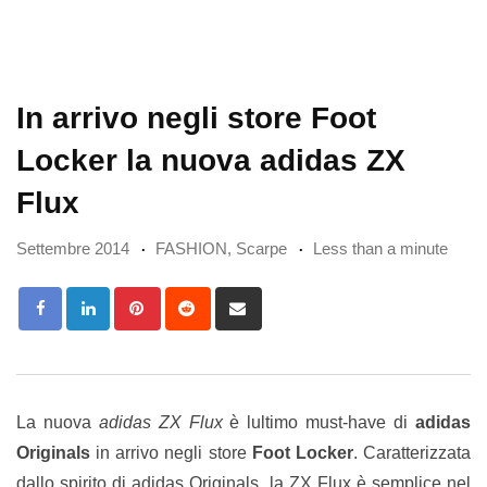
In arrivo negli store Foot
Locker la nuova adidas ZX
Flux
Settembre 2014
FASHION
,
Scarpe
Less than a minute
Pinterest
Reddit
Share
via
Email
La nuova
adidas ZX Flux
è lultimo must-have di
adidas
Originals
in arrivo negli store
Foot Locker
. Caratterizzata
dallo spirito di adidas Originals, la ZX Flux è semplice nel