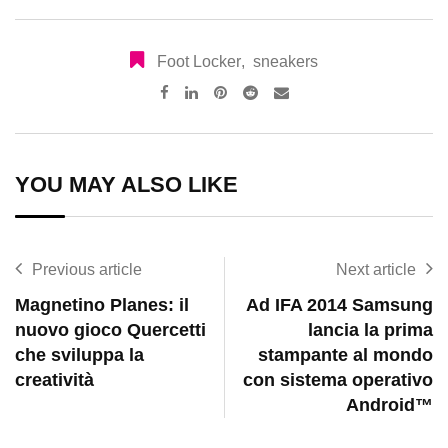
Foot Locker
,
sneakers
Pinterest
Reddit
Share
via
Email
YOU MAY ALSO LIKE
Previous article
Next article
Magnetino Planes: il
Ad IFA 2014 Samsung
nuovo gioco Quercetti
lancia la prima
che sviluppa la
stampante al mondo
creatività
con sistema operativo
Android™