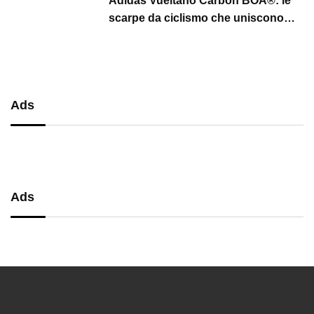
Adidas Vueltano Carbon BOA®: le
scarpe da ciclismo che uniscono
performance, comfort e massima
precisione
Ads
Ads