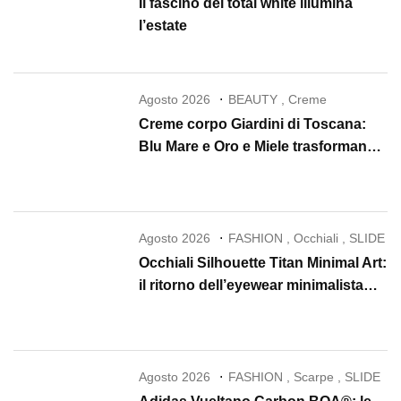
Il fascino del total white illumina
l’estate
Agosto 2026
BEAUTY
,
Creme
Creme corpo Giardini di Toscana:
Blu Mare e Oro e Miele trasformano
la skincare in un rituale di lusso
Agosto 2026
FASHION
,
Occhiali
,
SLIDE
Occhiali Silhouette Titan Minimal Art:
il ritorno dell’eyewear minimalista
che conquista il 2026
Agosto 2026
FASHION
,
Scarpe
,
SLIDE