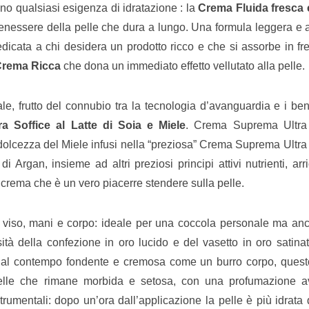
ano qualsiasi esigenza di idratazione : la
Crema Fluida fresca 
nessere della pelle che dura a lungo. Una formula leggera e a
dicata a chi desidera un prodotto ricco e che si assorbe in fre
rema Ricca
che dona un immediato effetto vellutato alla pelle.
e, frutto del connubio tra la tecnologia d’avanguardia e i bene
 Soffice al Latte di Soia e Miele
. Crema Suprema Ultra 
dolcezza del Miele infusi nella “preziosa” Crema Suprema Ultra 
i Argan, insieme ad altri preziosi principi attivi nutrienti, ar
a crema che è un vero piacerre stendere sulla pelle.
 su viso, mani e corpo: ideale per una coccola personale ma an
tà della confezione in oro lucido e del vasetto in oro satinat
 al contempo fondente e cremosa come un burro corpo, quest
 pelle che rimane morbida e setosa, con una profumazione a
strumentali: dopo un’ora dall’applicazione la pelle è più idrat