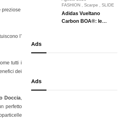
conquista il 2026
FASHION
,
Scarpe
,
SLIDE
 e preziose
Adidas Vueltano
Carbon BOA®: le
scarpe da ciclismo che
tuiscono l’
uniscono performance,
Ads
comfort e massima
precisione
ome tutti i
enefici dei
Ads
o Doccia
,
un perfetto
oparticelle