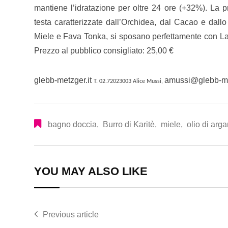
mantiene l’idratazione per oltre 24 ore (+32%). La
testa caratterizzate dall’Orchidea, dal Cacao e dal
Miele e Fava Tonka, si sposano perfettamente con La 
Prezzo al pubblico consigliato: 25,00 €
glebb-metzger.it
amussi@glebb-me
T. 02.72023003 Alice Mussi,
bagno doccia
,
Burro di Karitè
,
miele
,
olio di arg
YOU MAY ALSO LIKE
Previous article