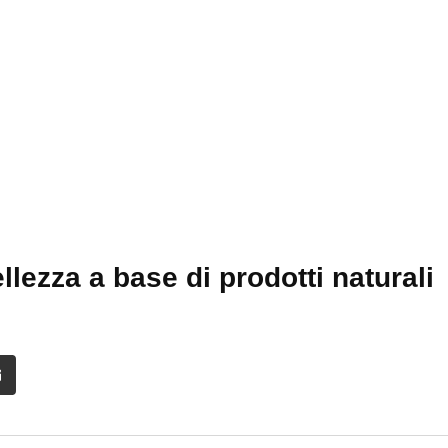
ellezza a base di prodotti naturali
it
Share
via
Email