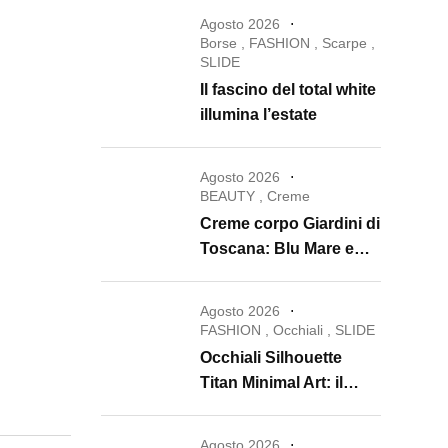
Agosto 2026
Borse
,
FASHION
,
Scarpe
,
SLIDE
Il fascino del total white
illumina l’estate
Agosto 2026
BEAUTY
,
Creme
Creme corpo Giardini di
Toscana: Blu Mare e
Oro e Miele trasformano
la skincare in un rituale
Agosto 2026
di lusso
FASHION
,
Occhiali
,
SLIDE
Occhiali Silhouette
Titan Minimal Art: il
ritorno dell’eyewear
minimalista che
Agosto 2026