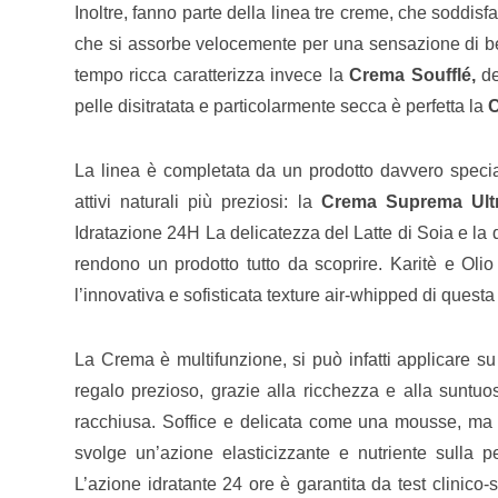
Inoltre, fanno parte della linea tre creme, che soddisf
che si assorbe velocemente per una sensazione di be
tempo ricca caratterizza invece la
Crema Soufflé,
de
pelle disitratata e particolarmente secca è perfetta la
C
La linea è completata da un prodotto davvero special
attivi naturali più preziosi: la
Crema Suprema Ultra
Idratazione 24H La delicatezza del Latte di Soia e la 
rendono un prodotto tutto da scoprire. Karitè e Olio d
l’innovativa e sofisticata texture air-whipped di quest
La Crema è multifunzione, si può infatti applicare
regalo prezioso, grazie alla ricchezza e alla suntuosi
racchiusa. Soffice e delicata come una mousse, ma
svolge un’azione elasticizzante e nutriente sulla
L’azione idratante 24 ore è garantita da test clinico-