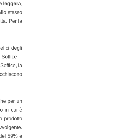
e leggera
,
llo stesso
tta. Per la
fici degli
Soffice –
Soffice, la
ricchiscono
che per un
o in cui è
o prodotto
vvolgente.
a del 59% e