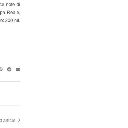
ce note di
ppa Reale,
o: 200 ml.
Pinterest
Reddit
Share
via
Email
t article