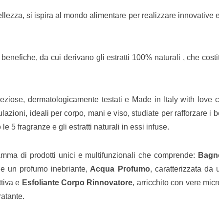
bellezza, si ispira al mondo alimentare per realizzare innovative
̀ benefiche, da cui derivano gli estratti 100% naturali , che costi
reziose, dermatologicamente testati e Made in Italy with love c
ioni, ideali per corpo, mani e viso, studiate per rafforzare i b
le 5 fragranze e gli estratti naturali in essi infuse.
 gamma di prodotti unici e multifunzionali che comprende:
Bagn
 e un profumo inebriante,
Acqua Profumo
, caratterizzata da 
ttiva e
Esfoliante Corpo Rinnovatore
, arricchito con vere micr
ratante.