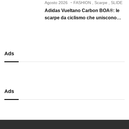
Agosto 2026
FASHION
,
Scarpe
,
SLIDE
Adidas Vueltano Carbon BOA®: le
scarpe da ciclismo che uniscono
performance, comfort e massima
precisione
Ads
Ads