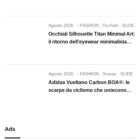
la skincare in un rituale di lusso
Agosto 2026
FASHION
,
Occhiali
,
SLIDE
Occhiali Silhouette Titan Minimal Art:
il ritorno dell’eyewear minimalista
che conquista il 2026
Agosto 2026
FASHION
,
Scarpe
,
SLIDE
Adidas Vueltano Carbon BOA®: le
scarpe da ciclismo che uniscono
performance, comfort e massima
precisione
Ads