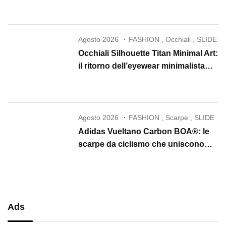
la skincare in un rituale di lusso
Agosto 2026
FASHION
,
Occhiali
,
SLIDE
Occhiali Silhouette Titan Minimal Art:
il ritorno dell’eyewear minimalista
che conquista il 2026
Agosto 2026
FASHION
,
Scarpe
,
SLIDE
Adidas Vueltano Carbon BOA®: le
scarpe da ciclismo che uniscono
performance, comfort e massima
precisione
Ads