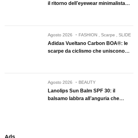
il ritorno dell’eyewear minimalista
che conquista il 2026
Agosto 2026
FASHION
,
Scarpe
,
SLIDE
Adidas Vueltano Carbon BOA®: le
scarpe da ciclismo che uniscono
performance, comfort e massima
precisione
Agosto 2026
BEAUTY
Lanolips Sun Balm SPF 30: il
balsamo labbra all’anguria che
protegge, idrata e illumina per tutta
l’estate
Ads