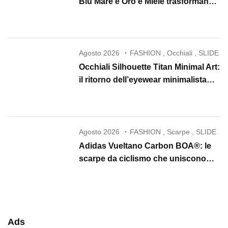
Blu Mare e Oro e Miele trasformano
la skincare in un rituale di lusso
Agosto 2026
FASHION
,
Occhiali
,
SLIDE
Occhiali Silhouette Titan Minimal Art:
il ritorno dell’eyewear minimalista
che conquista il 2026
Agosto 2026
FASHION
,
Scarpe
,
SLIDE
Adidas Vueltano Carbon BOA®: le
scarpe da ciclismo che uniscono
performance, comfort e massima
precisione
Ads