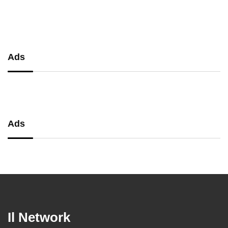
performance, comfort e massima
precisione
Ads
Ads
Il Network