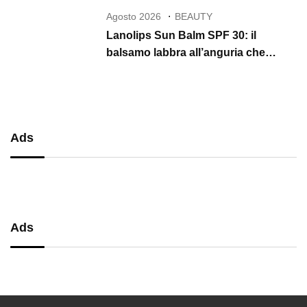
Agosto 2026
BEAUTY
Lanolips Sun Balm SPF 30: il
balsamo labbra all’anguria che
protegge, idrata e illumina per tutta
l’estate
Ads
Ads