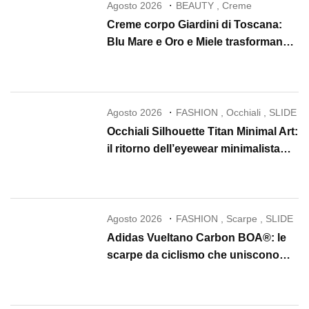
Agosto 2026
BEAUTY
,
Creme
Creme corpo Giardini di Toscana:
Blu Mare e Oro e Miele trasformano
la skincare in un rituale di lusso
Agosto 2026
FASHION
,
Occhiali
,
SLIDE
Occhiali Silhouette Titan Minimal Art:
il ritorno dell’eyewear minimalista
che conquista il 2026
Agosto 2026
FASHION
,
Scarpe
,
SLIDE
Adidas Vueltano Carbon BOA®: le
scarpe da ciclismo che uniscono
performance, comfort e massima
precisione