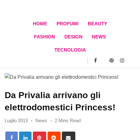
Skip
to
content
HOME
PROFUMI
BEAUTY
FASHION
DESIGN
NEWS
TECNOLOGIA
Da Privalia arrivano gli
elettrodomestici Princess!
Luglio 2013
News
2 Mins Read
Pinterest
Reddit
Share