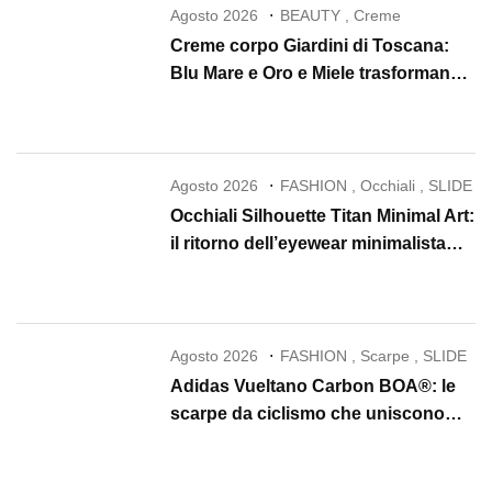
Agosto 2026
BEAUTY
,
Creme
Creme corpo Giardini di Toscana:
Blu Mare e Oro e Miele trasformano
la skincare in un rituale di lusso
Agosto 2026
FASHION
,
Occhiali
,
SLIDE
Occhiali Silhouette Titan Minimal Art:
il ritorno dell’eyewear minimalista
che conquista il 2026
Agosto 2026
FASHION
,
Scarpe
,
SLIDE
Adidas Vueltano Carbon BOA®: le
scarpe da ciclismo che uniscono
performance, comfort e massima
precisione