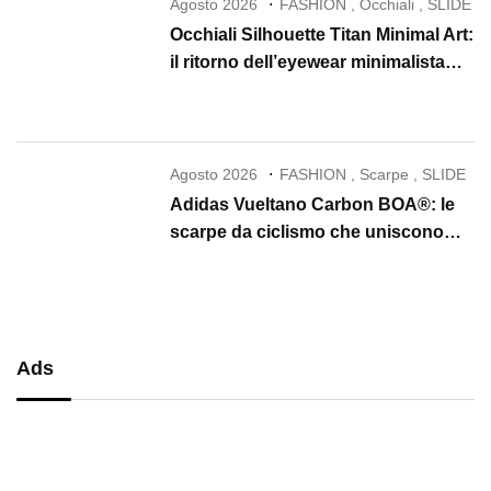
Agosto 2026
FASHION
,
Occhiali
,
SLIDE
Occhiali Silhouette Titan Minimal Art:
il ritorno dell’eyewear minimalista
che conquista il 2026
Agosto 2026
FASHION
,
Scarpe
,
SLIDE
Adidas Vueltano Carbon BOA®: le
scarpe da ciclismo che uniscono
performance, comfort e massima
precisione
Ads