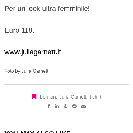
Per un look ultra femminile!
Euro 118.
www.juliagarnett.it
Foto by Julia Garnett
bon ton
,
Julia Garnett
,
t-shirt
Pinterest
Reddit
Share
via
Email