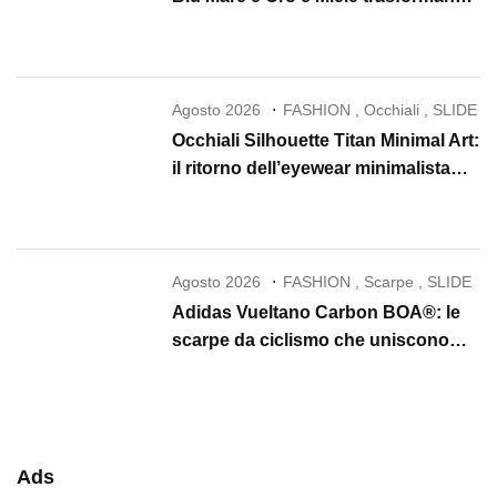
la skincare in un rituale di lusso
Agosto 2026
FASHION
,
Occhiali
,
SLIDE
Occhiali Silhouette Titan Minimal Art:
il ritorno dell’eyewear minimalista
che conquista il 2026
Agosto 2026
FASHION
,
Scarpe
,
SLIDE
Adidas Vueltano Carbon BOA®: le
scarpe da ciclismo che uniscono
performance, comfort e massima
precisione
Ads