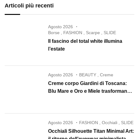
Articoli più recenti
Agosto 2026
Borse
,
FASHION
,
Scarpe
,
SLIDE
Il fascino del total white illumina
l’estate
Agosto 2026
BEAUTY
,
Creme
Creme corpo Giardini di Toscana:
Blu Mare e Oro e Miele trasformano
la skincare in un rituale di lusso
Agosto 2026
FASHION
,
Occhiali
,
SLIDE
Occhiali Silhouette Titan Minimal Art:
il ritorno dell’eyewear minimalista