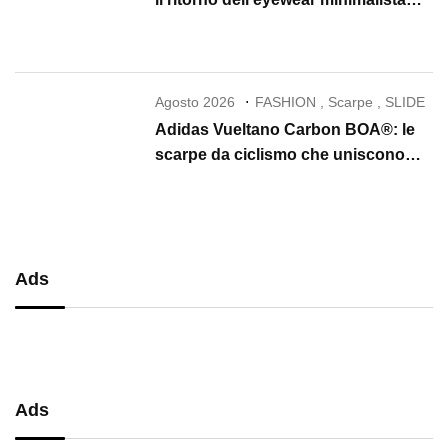
che conquista il 2026
Agosto 2026
FASHION
,
Scarpe
,
SLIDE
Adidas Vueltano Carbon BOA®: le
scarpe da ciclismo che uniscono
performance, comfort e massima
precisione
Ads
Ads