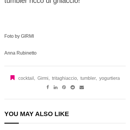
tumbler ricco di ghiaccio!
Foto by GIRMI
Anna Rubinetto
cocktail
,
Girmi
,
tritaghiaccio
,
tumbler
,
yogurtiera
Pinterest
Reddit
Share
via
Email
YOU MAY ALSO LIKE