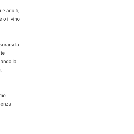
 e adulti,
 o il vino
urarsi la
te
uando la
a
imo
 senza