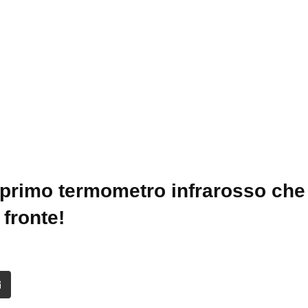
 primo termometro infrarosso ch
 fronte!
it
Share
via