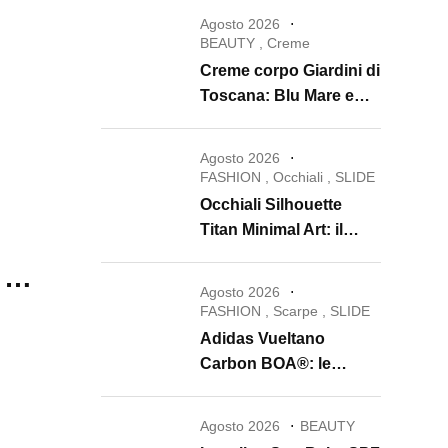
Agosto 2026
BEAUTY
,
Creme
Creme corpo Giardini di
Toscana: Blu Mare e
Oro e Miele trasformano
la skincare in un rituale
Agosto 2026
di lusso
FASHION
,
Occhiali
,
SLIDE
Occhiali Silhouette
Titan Minimal Art: il
ritorno dell’eyewear
e …
minimalista che
Agosto 2026
conquista il 2026
FASHION
,
Scarpe
,
SLIDE
Adidas Vueltano
Carbon BOA®: le
scarpe da ciclismo che
uniscono performance,
Agosto 2026
BEAUTY
comfort e massima