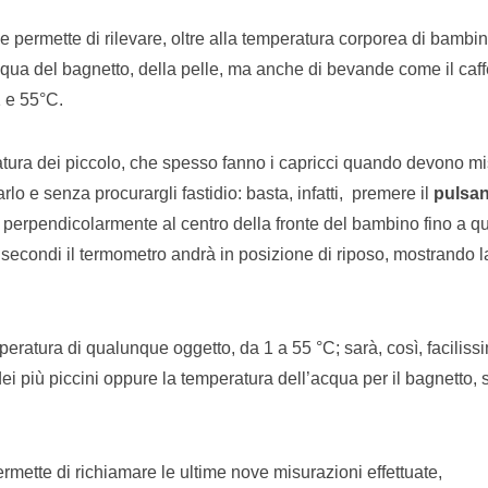
 permette di rilevare, oltre alla temperatura corporea di bambini
qua del bagnetto, della pelle, ma anche di bevande come il caffè
1 e 55°C.
tura dei piccolo, che spesso fanno i capricci quando devono mis
lo e senza procurargli fastidio: basta, infatti, premere il
pulsan
io perpendicolarmente al centro della fronte del bambino fino a q
 secondi il termometro andrà in posizione di riposo, mostrando l
mperatura di qualunque oggetto, da 1 a 55 °C; sarà, così, faciliss
ei più piccini oppure la temperatura dell’acqua per il bagnetto,
mette di richiamare le ultime nove misurazioni effettuate,