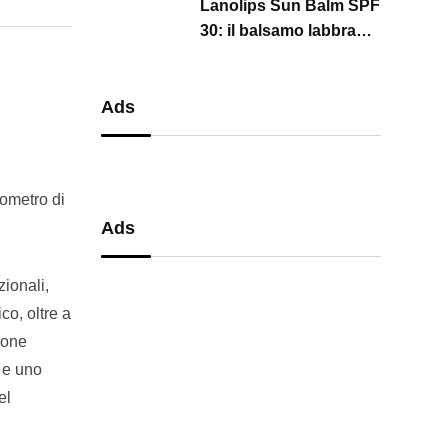
Lanolips Sun Balm SPF
precisione
30: il balsamo labbra
all’anguria che
protegge, idrata e
illumina per tutta
Ads
l’estate
mometro di
Ads
zionali,
co, oltre a
ione
 e uno
el