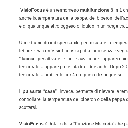
VisioFocus
è un termometro
multifunzione 6 in 1
che
anche la temperatura della pappa, del biberon, dell’ac
e di qualunque altro oggetto o liquido in un range tra 
Uno strumento indispensabile per misurare la tempera
febbre. Ora con VisioFocus si potrà farlo senza svegliar
“faccia”
per attivare le luci e avvicinare l’apparecch
temperatura appare proiettata tra i due archi. Dopo 20
temperatura ambiente per 4 ore prima di spegnersi.
Il
pulsante “casa”
, invece, permette di rilevare la te
controllare la temperatura del biberon o della pappa d
scottarsi.
VisioFocus
è dotato della “Funzione Memoria” che per